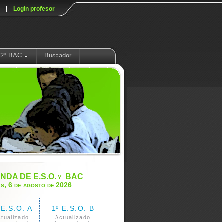
|
Login profesor
2º BAC
Buscador
NDA DE E.S.O. y BAC
s, 6 de agosto de 2026
 E.S.O. A
1º E.S.O. B
ctualizado
Actualizado