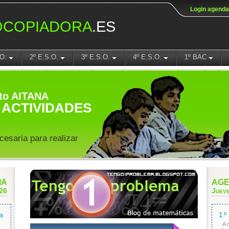
Login agenda
OCOPIADORA
.ES
.O.
2º E.S.O.
3º E.S.O.
4º E.S.O.
1º BAC
to AITANA
ACTIVIDADES
cesaria para realizar
IA
AGE
026
Jueve
a
1º
A