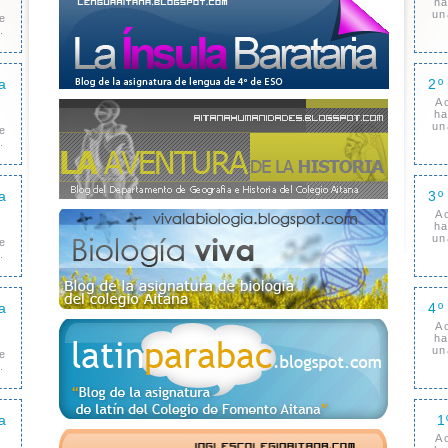
ha
o
un
e
.
a
2º
A
ha
o
un
e
.
a
3º
A
ha
o
un
e
.
a
4º
A
ha
o
un
e
.
a
1
A