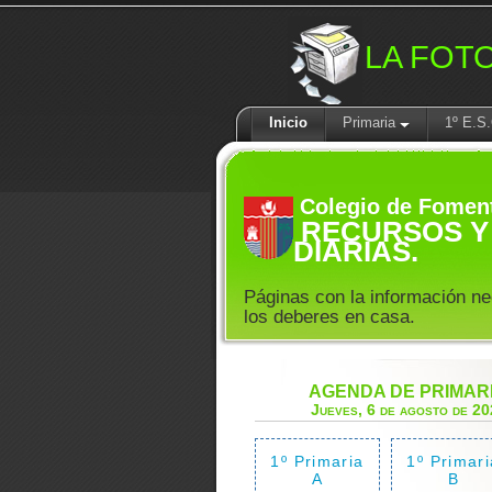
LA FOT
Inicio
Primaria
1º E.S
Colegio de Fomen
RECURSOS Y 
DIARIAS.
Páginas con la información ne
los deberes en casa.
AGENDA DE PRIMAR
Jueves, 6 de agosto de 2
1º Primaria
1º Primari
A
B